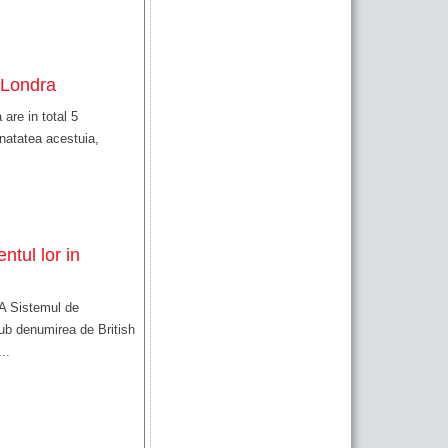
i Londra
e in total 5
inatatea acestuia,
ntul lor in
 Sistemul de
ub denumirea de British
..