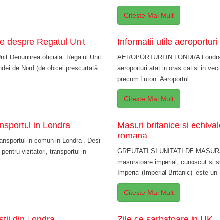
Citește Mai Mult
le despre Regatul Unit
Informatii utile aeroportur
nit Denumirea oficială: Regatul Unit
AEROPORTURI IN LONDRA Londra ar
rlandei de Nord (de obicei prescurtată
aeroporturi atat in oras cat si in vec
precum Luton. Aeroportul ...
Citește Mai Mult
ransportul in Londra
Masuri britanice si echivale
romana
ransportul in comun in Londra . Desi
GREUTATI SI UNITATI DE MASURA
entru vizitatori, transportul in
masuratoare imperial, cunoscut si s
Imperial (Imperial Britanic), este un .
Citește Mai Mult
istii din Londra
Zile de sarbatoare in UK