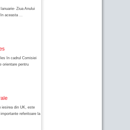
 Ianuarie- Ziua Anului
In aceasta ...
les
elles In cadrul Comisiei
e orientare pentru
rale
u iesirea din UK, este
 importante referitoare la