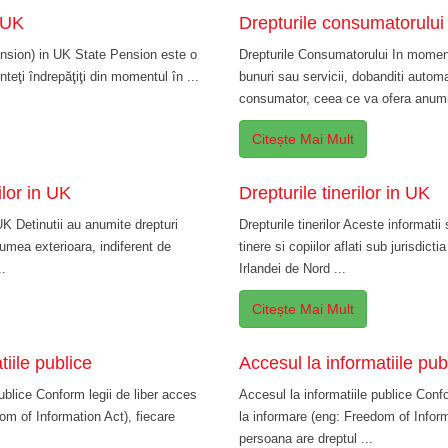
 UK
Drepturile consumatorului
ension) in UK State Pension este o
Drepturile Consumatorului In momen
nteţi îndrepăţiţi din momentul în ...
bunuri sau servicii, dobanditi automa
consumator, ceea ce va ofera anumit
Citește Mai Mult
ilor in UK
Drepturile tinerilor in UK
 UK Detinutii au anumite drepturi
Drepturile tinerilor Aceste informatii
lumea exterioara, indiferent de
tinere si copiilor aflati sub jurisdictia
..
Irlandei de Nord ...
Citește Mai Mult
tiile publice
Accesul la informatiile pub
publice Conform legii de liber acces
Accesul la informatiile publice Confo
om of Information Act), fiecare
la informare (eng: Freedom of Inform
persoana are dreptul ...