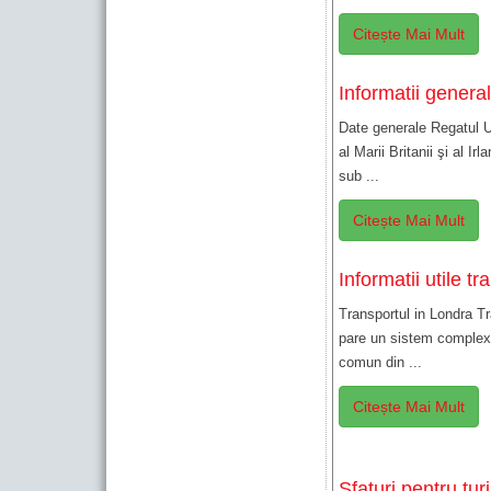
Citește Mai Mult
Informatii genera
Date generale Regatul U
al Marii Britanii şi al I
sub ...
Citește Mai Mult
Informatii utile t
Transportul in Londra T
pare un sistem complex p
comun din ...
Citește Mai Mult
Sfaturi pentru tur