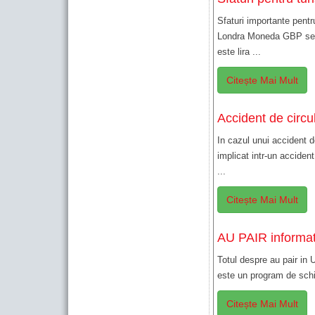
Sfaturi importante pentru
Londra Moneda GBP se t
este lira ...
Citește Mai Mult
Accident de circu
In cazul unui accident de
implicat intr-un accident
...
Citește Mai Mult
AU PAIR informat
Totul despre au pair in
este un program de schim
Citește Mai Mult