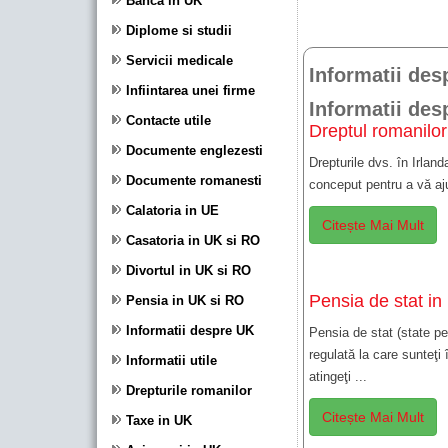
Banca in UK
Diplome si studii
Servicii medicale
Informatii des
Infiintarea unei firme
Informatii des
Contacte utile
Dreptul romanilor
Documente englezesti
Drepturile dvs. în Irlan
Documente romanesti
conceput pentru a vă aju
Calatoria in UE
Citește Mai Mult
Casatoria in UK si RO
Divortul in UK si RO
Pensia de stat in
Pensia in UK si RO
Informatii despre UK
Pensia de stat (state p
regulată la care sunteţi
Informatii utile
atingeţi ...
Drepturile romanilor
Citește Mai Mult
Taxe in UK