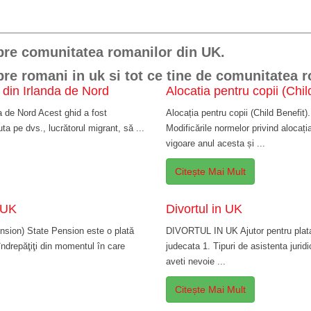
pre comunitatea romanilor din UK.
pre romani in uk si tot ce tine de comunitatea 
 din Irlanda de Nord
Alocatia pentru copii (Chil
da de Nord Acest ghid a fost
Alocația pentru copii (Child Benefit).
ta pe dvs., lucrătorul migrant, să ...
Modificările normelor privind alocația
vigoare anul acesta și ...
Citește Mai Mult
 UK
Divortul in UK
ension) State Pension este o plată
DIVORTUL IN UK Ajutor pentru plata 
 îndrepăţiţi din momentul în care
judecata 1. Tipuri de asistenta juridi
aveti nevoie ...
Citește Mai Mult