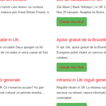
 turistii care doresc sa viziteze
Zile libere ( Bank Holidays ) in UK 1
raduce prin Great Britain Pound, si
Nou 25 Ianuarie- Noaptea lui Burns. 
Citește Mai Mult
latie in UK
Ajutor gratuit de la Bruxel
 circulatie Daca ajungeti sa fiti
În opt zile, ajutor gratuit de la Brux
 de circulatie in urma caruia ati fost
Europene puteti intalni un serviciu d
cetateni, ...
Citește Mai Mult
ii generale
Intrarea in UK reguli gene
 UK Ce inseamna au-pair? Au pair
Regulile intrarii in UK La intrarea sa
b cultural ce permite tinerilor ...
necesar sa retineti cateva informatii
controalele ...