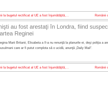
nii la bugetul rectificat al UE a fost înjumătăţită,…
Românii d
artea Reginei
egina Marii Britanii, Elisabeta a II-a nu renunţă la planurile ei, deşi poliţia a a
usulmani care ar fi putut complota să o ucidă, anunţă „Daily Mail“.
nii la bugetul rectificat al UE a fost înjumătăţită,…
Românii d